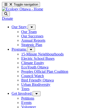
Toggle navigation
Donate
Our Story
Our Team
Our Successes
Annual Reports
Strategic Plan
Programs
15-Minute Neighbourhoods
Electric School Buses
Climate Equity
EcoYouth Ottawa
Peoples Official Plan Coalition
Council Watch
Bird Friendly Ottawa
Urban Biodiversity
Trees
Get Involved
Petitions
Events
Volunteer