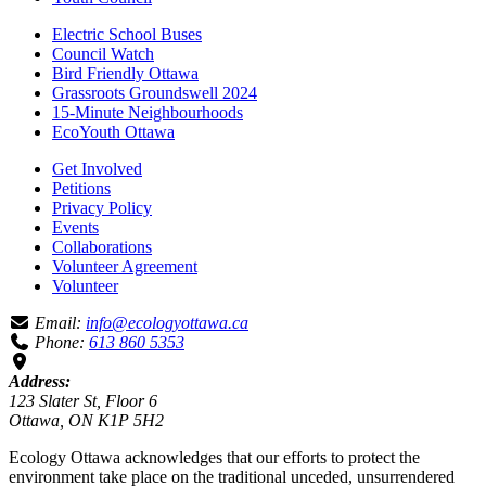
Electric School Buses
Council Watch
Bird Friendly Ottawa
Grassroots Groundswell 2024
15-Minute Neighbourhoods
EcoYouth Ottawa
Get Involved
Petitions
Privacy Policy
Events
Collaborations
Volunteer Agreement
Volunteer
Email:
info@ecologyottawa.ca
Phone:
613 860 5353
Address:
123 Slater St, Floor 6
Ottawa, ON K1P 5H2
Ecology Ottawa acknowledges that our efforts to protect the
environment take place on the traditional unceded, unsurrendered