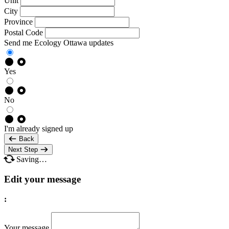
Unit
City
Province
Postal Code
Send me Ecology Ottawa updates
Yes
No
I'm already signed up
Back
Next Step
Saving…
Edit your message
:
Your message